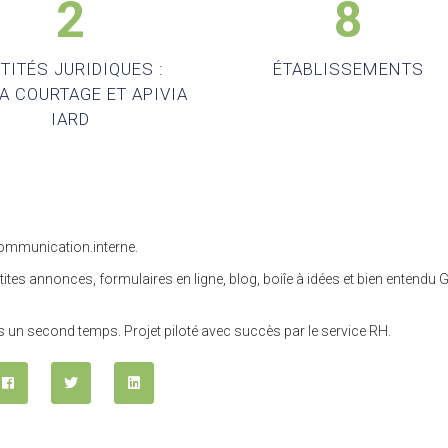
2
8
TITÉS JURIDIQUES :
ÉTABLISSEMENTS
IA COURTAGE ET APIVIA
IARD
 communication.interne.
ites annonces, formulaires en ligne, blog, boiîe à idées et bien entendu 
 un second temps. Projet piloté avec succès par le service RH.