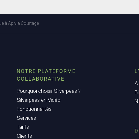
ue à Apivia Courtage
NOTRE PLATEFORME
L
COLLABORATIVE
A
Pourquoi choisir Silverpeas ?
B
Silverpeas en Vidéo
N
Fonctionnalités
Services
Tarifs
D
Clients