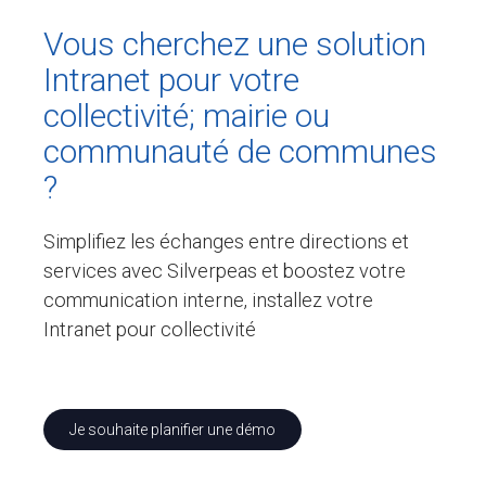
Pour ses tarifs transparents
Vous cherchez une solution
Quel est votre besoin ?
Intranet pour votre
CLIENTS
collectivité; mairie ou
BLOG
communauté de communes
Témoignages clients
?
Fonctionnalités
Articles
Simplifiez les échanges entre directions et
A PROPOS DE NOUS
services avec Silverpeas et boostez votre
communication interne, installez votre
L’entreprise
Intranet pour collectivité
Contact
💻 DÉMONSTRATION
Demander une démo
Je souhaite planifier une démo
Plateforme de test