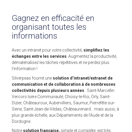
ESPACE CLIENTS
Gagnez en efficacité en
organisant toutes les
SUPPORT
informations
COMMUNAUTÉ OPEN SOURCE
Avec un intranet pour votre collectivité,
simplifiez les
+33 4 76 09 31 61
échanges entre les services
. Augmentez la productivité,
dématérialisez les tâches répétitives et ne perdez plus
SUIVEZ-NOUS
l’information !
REJOIGNEZ-NOUS
Silverpeas fournit une
solution d’intranet/extranet de
communication et de collaboration à de nombreuses
NOS VIDÉOS SUR
collectivités depuis plusieurs années
: Saint-Marcellin
Vercors Isère Communauté, Choisy-le-Roi, Orly, Saint-
Dizier, Châteauroux, Aubervilliers, Saumur, Pierrefitte-sur-
Seine, Saint-Jean-de-Védas, Châteaurenard… mais aussi, à
plus grande échelle, aux Départements de l’Aude et de la
Dordogne.
Notre
solution française,
simple et complète, est très