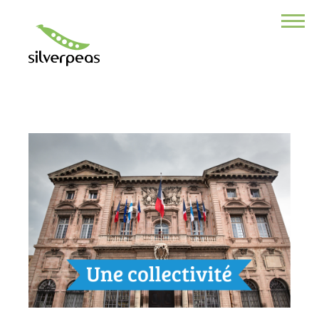
VOUS ÊTES ?
Une collectivité
Une association
Responsable de com
Responsable des RH
DSI
Directeur de TPE/PME
Développeur
NOTRE PRODUIT
POURQUOI CHOISIR SILVERPEAS ?
Ses multiples fonctionnalités
Son application Mobile
Ses modules additionnels
Sa sécurité des données
Un service professionnel
La force de la collaboration