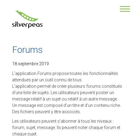
VOUS ÊTES ?
Une collectivité
Une association
Responsable de com
Responsable des RH
Forums
DSI
Directeur de TPE/PME
Développeur
18 septembre 2019
L’application
Forums
propose toutes les fonctionnalités
NOTRE PRODUIT
attendues par un outil connu de tous.
L’application permet de créer plusieurs forums constitués
POURQUOI CHOISIR SILVERPEAS ?
d’une liste de sujets. Les utilisateurs peuvent poster un
message relatif à un sujet ou relatif à un autre message.
Ses multiples fonctionnalités
Un message est composé d’un titre et d’un contenu riche.
Son application Mobile
Des fichiers peuvent y être associés.
Ses modules additionnels
Sa sécurité des données
Les utilisateurs peuvent s’abonner à tous les niveaux :
Un service professionnel
forum, sujet, message. Ils peuvent noter chaque forum et
La force de la collaboration
chaque sujet.