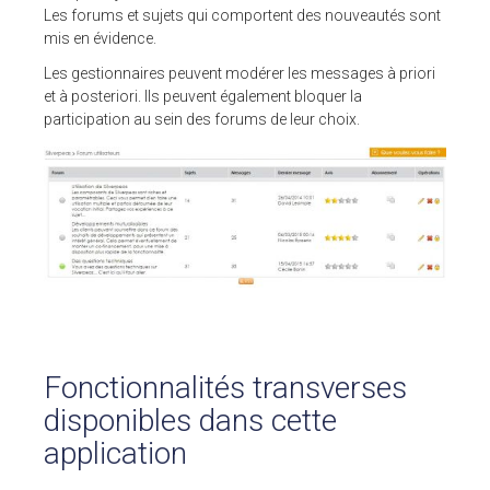
Pour ses tarifs transparents
Les forums et sujets qui comportent des nouveautés sont
Quel est votre besoin ?
mis en évidence.
Les gestionnaires peuvent modérer les messages à priori
CLIENTS
et à posteriori. Ils peuvent également bloquer la
participation au sein des forums de leur choix.
BLOG
Témoignages clients
Fonctionnalités
Articles
A PROPOS DE NOUS
L’entreprise
Contact
Fonctionnalités transverses
💻 DÉMONSTRATION
disponibles dans cette
Demander une démo
Plateforme de test
application