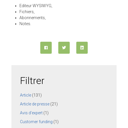
Editeur WYSIWYG,
Fichiers,
ESPACE CLIENTS
Abonnements,
Notes.
SUPPORT
COMMUNAUTÉ OPEN SOURCE
+33 4 76 09 31 61
SUIVEZ-NOUS
REJOIGNEZ-NOUS
Filtrer
NOS VIDÉOS SUR
Article
(131)
Article de presse
(21)
Avis d'expert
(1)
Customer funding
(1)