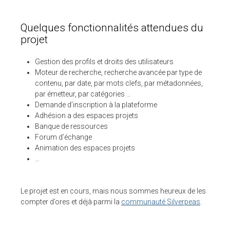
ESPACE CLIENTS
Quelques fonctionnalités attendues du
projet
SUPPORT
Gestion des profils et droits des utilisateurs
COMMUNAUTÉ OPEN SOURCE
Moteur de recherche, recherche avancée par type de
contenu, par date, par mots clefs, par métadonnées,
+33 4 76 09 31 61
par émetteur, par catégories …
Demande d’inscription à la plateforme
SUIVEZ-NOUS
Adhésion a des espaces projets
Banque de ressources
REJOIGNEZ-NOUS
Forum d’échange
Animation des espaces projets
NOS VIDÉOS SUR
…
Le projet est en cours, mais nous sommes heureux de les
compter d’ores et déjà parmi la
communauté Silverpeas
.