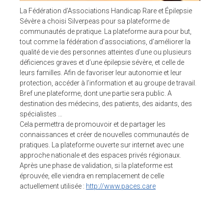
Pour ses tarifs transparents
La Fédération d’Associations Handicap Rare et Épilepsie
Quel est votre besoin ?
Sévère a choisi Silverpeas pour sa plateforme de
communautés de pratique. La plateforme aura pour but,
CLIENTS
tout comme la fédération d’associations, d’améliorer la
qualité de vie des personnes atteintes d’une ou plusieurs
BLOG
déficiences graves et d’une épilepsie sévère, et celle de
leurs familles. Afin de favoriser leur autonomie et leur
Témoignages clients
protection, accéder à l’information et au groupe de travail.
Fonctionnalités
Bref une plateforme, dont une partie sera public. A
Articles
destination des médecins, des patients, des aidants, des
spécialistes …
A PROPOS DE NOUS
Cela permettra de promouvoir et de partager les
connaissances et créer de nouvelles communautés de
L’entreprise
pratiques. La plateforme ouverte sur internet avec une
Contact
approche nationale et des espaces privés régionaux.
Après une phase de validation, si la plateforme est
💻 DÉMONSTRATION
éprouvée, elle viendra en remplacement de celle
actuellement utilisée :
http://www.paces.care
Demander une démo
Plateforme de test