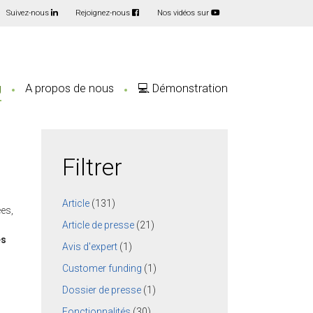
Suivez-nous
Rejoignez-nous
Nos vidéos sur
g
A propos de nous
💻 Démonstration
Filtrer
Article
(131)
ées,
Article de presse
(21)
és
Avis d'expert
(1)
Customer funding
(1)
Dossier de presse
(1)
Fonctionnalités
(30)