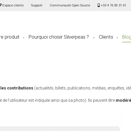
Espace clients
Support
Communauté Open Source
+33 4 76 09 31 61
e produit
Pourquoi choisir Silverpeas ?
Clients
Blo
es contributions
(actualités, billets, publications, médias, enquêtes, id
de l’utilisateur est indiquée ainsi que sa photo). Ils peuvent être
modér