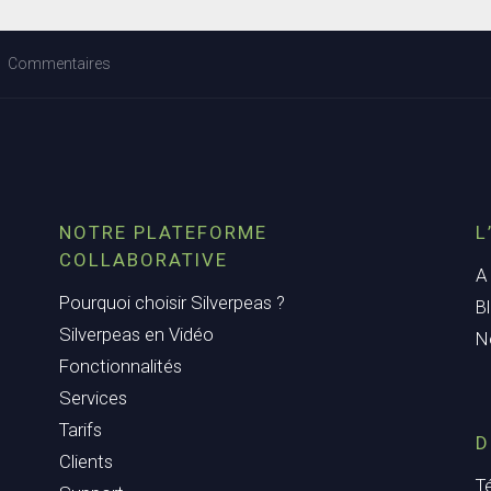
Commentaires
NOTRE PLATEFORME
L
COLLABORATIVE
A
Pourquoi choisir Silverpeas ?
B
Silverpeas en Vidéo
N
Fonctionnalités
Services
Tarifs
D
Clients
T