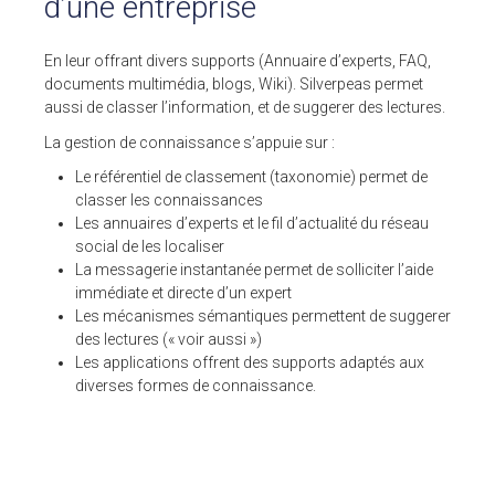
d’une entreprise
Pour ses tarifs transparents
Quel est votre besoin ?
En leur offrant divers supports (Annuaire d’experts, FAQ,
CLIENTS
documents multimédia, blogs, Wiki). Silverpeas permet
aussi de classer l’information, et de suggerer des lectures.
BLOG
La gestion de connaissance s’appuie sur :
Le référentiel de classement (taxonomie) permet de
Témoignages clients
classer les connaissances
Fonctionnalités
Les annuaires d’experts et le fil d’actualité du réseau
Articles
social de les localiser
La messagerie instantanée permet de solliciter l’aide
A PROPOS DE NOUS
immédiate et directe d’un expert
L’entreprise
Les mécanismes sémantiques permettent de suggerer
Contact
des lectures (« voir aussi »)
Les applications offrent des supports adaptés aux
💻 DÉMONSTRATION
diverses formes de connaissance.
Demander une démo
Plateforme de test