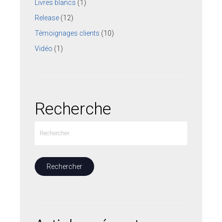
Livres blancs
(1)
Release
(12)
ESPACE CLIENTS
Témoignages clients
(10)
SUPPORT
Vidéo
(1)
COMMUNAUTÉ OPEN SOURCE
+33 4 76 09 31 61
Recherche
SUIVEZ-NOUS
REJOIGNEZ-NOUS
NOS VIDÉOS SUR