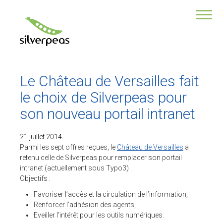
VOUS ÊTES ?
Une collectivité
Une association
Responsable de com
Responsable des RH
Le Château de Versailles fait
DSI
Directeur de TPE/PME
le choix de Silverpeas pour
Développeur
son nouveau portail intranet
NOTRE PRODUIT
21 juillet 2014
POURQUOI CHOISIR SILVERPEAS ?
Parmi les sept offres reçues, le
Château de Versailles
a
retenu celle de Silverpeas pour remplacer son portail
Ses multiples fonctionnalités
intranet (actuellement sous Typo3) .
Son application Mobile
Objectifs :
Ses modules additionnels
Favoriser l’accès et la circulation de l’information,
Sa sécurité des données
Renforcer l’adhésion des agents,
Un service professionnel
Eveiller l’intérêt pour les outils numériques.
La force de la collaboration