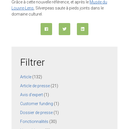
Grâce à cette nouvelle référence, et après le
Musée du
Pour ses tarifs transparents
Louvre-Lens
, Silverpeas saute à pieds joints dans le
Quel est votre besoin ?
domaine culturel.
CLIENTS
BLOG
Témoignages clients
Fonctionnalités
Articles
Filtrer
A PROPOS DE NOUS
Article
(132)
L’entreprise
Article de presse
(21)
Contact
Avis d'expert
(1)
💻 DÉMONSTRATION
Customer funding
(1)
Demander une démo
Dossier de presse
(1)
Plateforme de test
Fonctionnalités
(30)