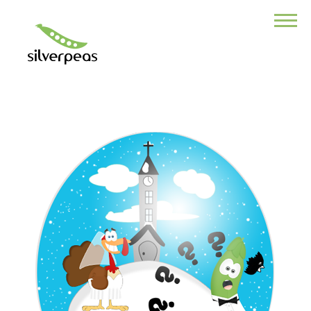
VOUS ÊTES ?
Une collectivité
Une association
Responsable de com
Responsable des RH
DSI
Directeur de TPE/PME
Développeur
NOTRE PRODUIT
POURQUOI CHOISIR SILVERPEAS ?
Ses multiples fonctionnalités
Son application Mobile
Ses modules additionnels
Sa sécurité des données
Un service professionnel
La force de la collaboration