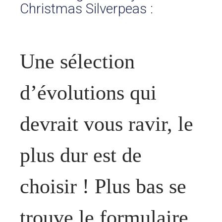
Christmas Silverpeas :
ESPACE CLIENTS
SUPPORT
Une sélection
COMMUNAUTÉ OPEN SOURCE
d’évolutions qui
+33 4 76 09 31 61
SUIVEZ-NOUS
devrait vous ravir, le
REJOIGNEZ-NOUS
NOS VIDÉOS SUR
plus dur est de
choisir ! Plus bas se
trouve le formulaire