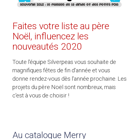
Pour ses tarifs transparents
Quel est votre besoin ?
Faites votre liste au père
CLIENTS
Noël, influencez les
BLOG
nouveautés 2020
Témoignages clients
Fonctionnalités
Toute l'équipe Silverpeas vous souhaite de
Articles
magnifiques fêtes de fin d'année et vous
A PROPOS DE NOUS
donne rendez-vous dès l'année prochaine. Les
projets du père Noël sont nombreux, mais
L’entreprise
Contact
c'est à vous de choisir !
💻 DÉMONSTRATION
Demander une démo
Plateforme de test
Au catalogue Merry