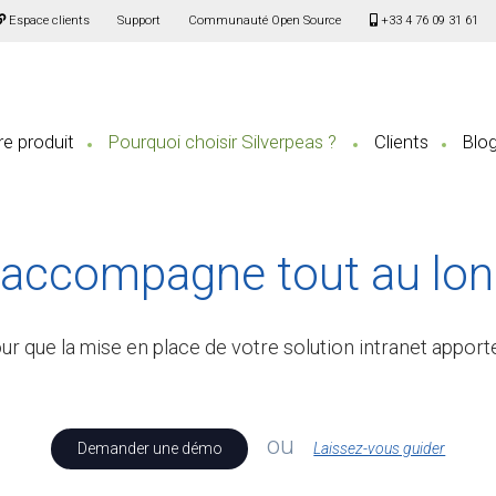
Espace clients
Support
Communauté Open Source
+33 4 76 09 31 61
e produit
Pourquoi choisir Silverpeas ?
Clients
Blo
 accompagne tout au long
 que la mise en place de votre solution intranet apporte
ou
Demander une démo
Laissez-vous guider