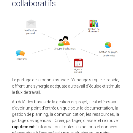
collaboratifs
Pour ses tarifs transparents
Quel est votre besoin ?
CLIENTS
BLOG
Témoignages clients
Fonctionnalités
Articles
A PROPOS DE NOUS
Le partage de la connaissance, l’échange simple et rapide,
L’entreprise
offrent une synergie adéquate au travail d’équipe et
stimule
Contact
le flux de travail.
Au delà des bases de la gestion de projet, il est intéressant
💻 DÉMONSTRATION
d’avoir un point d’entrée unique pour la documentation, la
gestion de planning, la communication, les ressources, la
Demander une démo
partage des agendas… Créer, partager, classer et retrouver
Plateforme de test
rapidement
l’information. Toutes les actions et données
nécessaires à l’avancée du projet réunies en un point