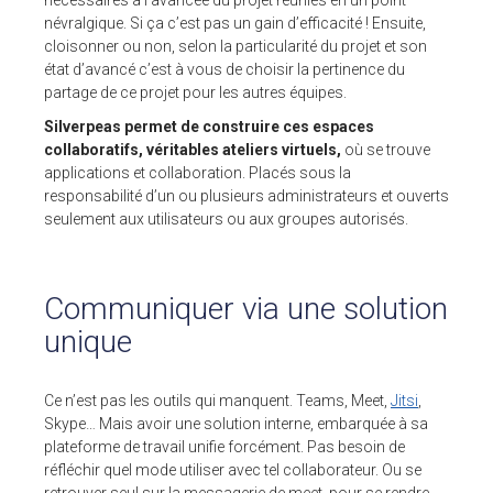
névralgique. Si ça c’est pas un gain d’efficacité ! Ensuite,
cloisonner ou non, selon la particularité du projet et son
ESPACE CLIENTS
état d’avancé c’est à vous de choisir la pertinence du
partage de ce projet pour les autres équipes.
SUPPORT
Silverpeas permet de construire ces espaces
COMMUNAUTÉ OPEN SOURCE
collaboratifs, véritables ateliers virtuels,
où se trouve
applications et collaboration. Placés sous la
+33 4 76 09 31 61
responsabilité d’un ou plusieurs administrateurs et ouverts
seulement aux utilisateurs ou aux groupes autorisés.
SUIVEZ-NOUS
REJOIGNEZ-NOUS
Communiquer via une solution
NOS VIDÉOS SUR
unique
Ce n’est pas les outils qui manquent
. Teams, Meet,
Jitsi
,
Skype… Mais avoir une solution interne, embarquée à sa
plateforme de travail unifie forcément. Pas besoin de
réfléchir quel mode utiliser avec tel collaborateur. Ou se