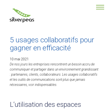
VOUS ÊTES ?
Une collectivité
Une association
Responsable de com
Responsable des RH
5 usages collaboratifs pour
DSI
Directeur de TPE/PME
gagner en efficacité
Développeur
10 mai 2021
NOTRE PRODUIT
De nos jours les entreprises rencontrent un besoin accru de
communiquer et partager dans un environnement grandissant
POURQUOI CHOISIR SILVERPEAS ?
: partenaires, clients, collaborateurs. Les usages collaboratifs
et les outils de communications sont plus que jamais
Ses multiples fonctionnalités
nécessaires, voir indispensables.
Son application Mobile
Ses modules additionnels
Sa sécurité des données
Un service professionnel
L’utilisation des espaces
La force de la collaboration