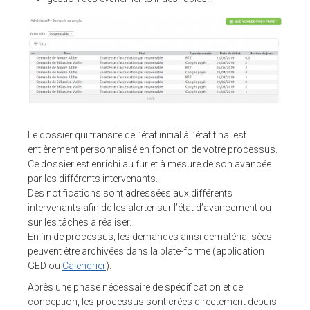
ESPACE CLIENTS
SUPPORT
COMMUNAUTÉ OPEN SOURCE
+33 4 76 09 31 61
Le dossier qui transite de l’état initial à l’état final est
SUIVEZ-NOUS
entièrement personnalisé en fonction de votre processus.
Ce dossier est enrichi au fur et à mesure de son avancée
REJOIGNEZ-NOUS
par les différents intervenants.
Des notifications sont adressées aux différents
NOS VIDÉOS SUR
intervenants afin de les alerter sur l’état d’avancement ou
sur les tâches à réaliser.
En fin de processus, les demandes ainsi dématérialisées
peuvent être archivées dans la plate-forme (application
GED ou
Calendrier
).
Après une phase nécessaire de spécification et de
conception, les processus sont créés directement depuis