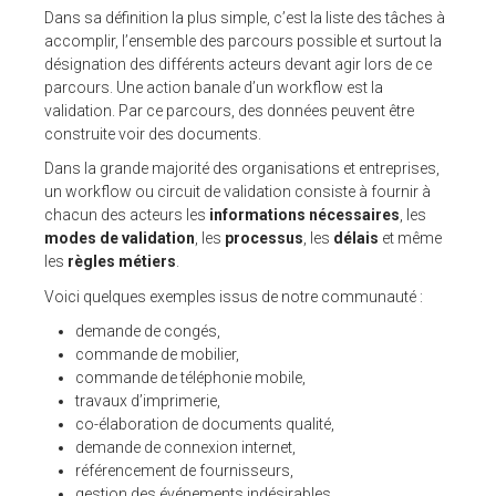
Pour ses tarifs transparents
Dans sa définition la plus simple, c’est la liste des tâches à
Quel est votre besoin ?
accomplir, l’ensemble des parcours possible et surtout la
désignation des différents acteurs devant agir lors de ce
CLIENTS
parcours. Une action banale d’un workflow est la
validation. Par ce parcours, des données peuvent être
construite voir des documents.
BLOG
Dans la grande majorité des organisations et entreprises,
Témoignages clients
un workflow ou circuit de validation consiste à fournir à
Fonctionnalités
chacun des acteurs les
informations nécessaires
, les
Articles
modes de validation
, les
processus
, les
délais
et même
les
règles métiers
.
A PROPOS DE NOUS
Voici quelques exemples issus de notre communauté :
L’entreprise
demande de congés,
Contact
commande de mobilier,
commande de téléphonie mobile,
💻 DÉMONSTRATION
travaux d’imprimerie,
co-élaboration de documents qualité,
Demander une démo
demande de connexion internet,
Plateforme de test
référencement de fournisseurs,
gestion des événements indésirables…