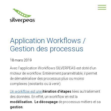
VOUS ÊTES ?
Une collectivité
Une association
Responsable de com
Responsable des RH
Application Workflows /
DSI
Directeur de TPE/PME
Gestion des processus
Développeur
18 mars 2019
NOTRE PRODUIT
Avec l’application Workflows SILVERPEAS est doté d’un
moteur de workflow. Entièrement paramétrable, il permet
POURQUOI CHOISIR SILVERPEAS ?
de dématérialiser des processus plus ou moins
Ses multiples fonctionnalités
complexes (existants ou à venir).
Son application Mobile
Un workflow est une
itération d’étapes
liées au traitement
Ses modules additionnels
des données. En effet, un workflow en est la
Sa sécurité des données
modélisation. Le découpage
de processus métiers et sa
Un service professionnel
gestion
.
La force de la collaboration