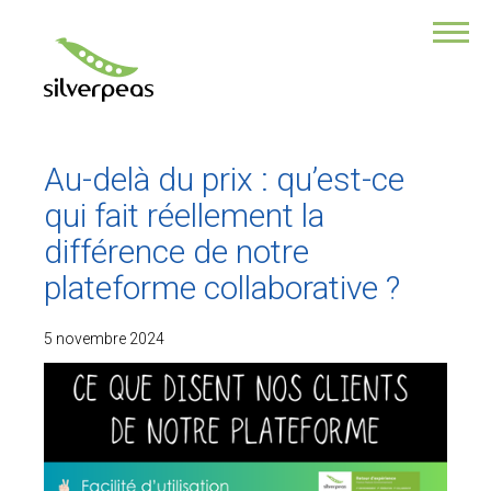
VOUS ÊTES ?
Une collectivité
Une association
Responsable de com
Responsable des RH
Au-delà du prix : qu’est-ce
DSI
Directeur de TPE/PME
qui fait réellement la
Développeur
différence de notre
NOTRE PRODUIT
plateforme collaborative ?
POURQUOI CHOISIR SILVERPEAS ?
5 novembre 2024
Ses multiples fonctionnalités
Son application Mobile
Ses modules additionnels
Sa sécurité des données
Un service professionnel
La force de la collaboration