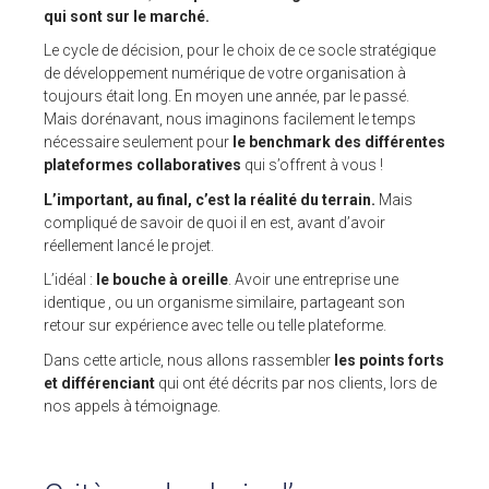
qui sont sur le marché.
Le cycle de décision, pour le choix de ce socle stratégique
ESPACE CLIENTS
de développement numérique de votre organisation à
toujours était long. En moyen une année, par le passé.
SUPPORT
Mais dorénavant, nous imaginons facilement le temps
nécessaire seulement pour
le benchmark des différentes
COMMUNAUTÉ OPEN SOURCE
plateformes collaboratives
qui s’offrent à vous !
+33 4 76 09 31 61
L’important, au final, c’est la réalité du terrain.
Mais
compliqué de savoir de quoi il en est, avant d’avoir
SUIVEZ-NOUS
réellement lancé le projet.
REJOIGNEZ-NOUS
L’idéal :
le bouche à oreille
. Avoir une entreprise une
identique , ou un organisme similaire, partageant son
NOS VIDÉOS SUR
retour sur expérience avec telle ou telle plateforme.
Dans cette article, nous allons rassembler
les points forts
et différenciant
qui ont été décrits par nos clients, lors de
nos appels à témoignage.