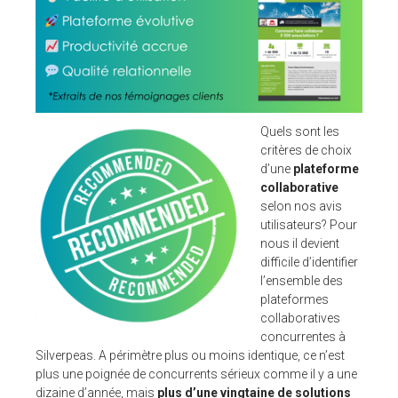
Pour ses tarifs transparents
Quel est votre besoin ?
CLIENTS
BLOG
Quels sont les
Témoignages clients
critères de choix
Fonctionnalités
d’une
plateforme
Articles
collaborative
selon nos avis
A PROPOS DE NOUS
utilisateurs? Pour
nous il devient
L’entreprise
difficile d’identifier
Contact
l’ensemble des
plateformes
💻 DÉMONSTRATION
collaboratives
concurrentes à
Demander une démo
Silverpeas. A périmètre plus ou moins identique, ce n’est
Plateforme de test
plus une poignée de concurrents sérieux comme il y a une
dizaine d’année, mais
plus d’une vingtaine de solutions