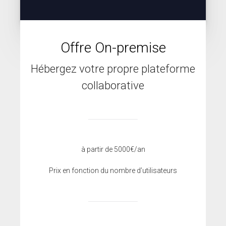
Offre On-premise
Option la plus populaire auprès de nos clients
Hébergez votre propre plateforme
collaborative
à partir de 5000€/an
Prix en fonction du nombre d’utilisateurs