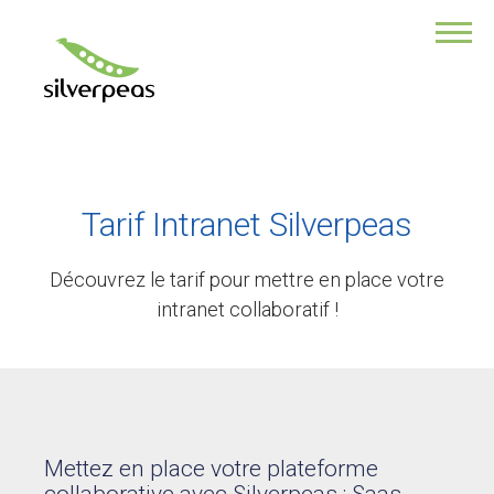
VOUS ÊTES ?
Une collectivité
Une association
Responsable de com
Responsable des RH
DSI
Directeur de TPE/PME
Tarif Intranet Silverpeas
Développeur
NOTRE PRODUIT
Découvrez le tarif pour mettre en place votre
intranet collaboratif !
POURQUOI CHOISIR SILVERPEAS ?
Ses multiples fonctionnalités
Son application Mobile
Ses modules additionnels
Sa sécurité des données
Un service professionnel
Mettez en place votre plateforme
La force de la collaboration