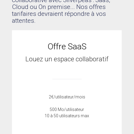
collaborative avec Silverpeas : Saas,
Pour ses tarifs transparents
Cloud ou On premise... Nos offres
Quel est votre besoin ?
tarifaires devraient répondre à vos
attentes.
CLIENTS
BLOG
Offre SaaS
Témoignages clients
Fonctionnalités
Louez un espace collaboratif
Articles
A PROPOS DE NOUS
L’entreprise
Contact
2€/utilisateur/mois
💻 DÉMONSTRATION
500 Mo/utilisateur
Demander une démo
10 à 50 utilisateurs max
Plateforme de test