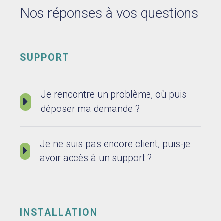
Nos réponses à vos questions
SUPPORT
Je rencontre un problème, où puis
déposer ma demande ?
A partir du support SILVER, vous pouvez poster votre
demande sur la plateforme https://tracker.silverpeas.org/
Je ne suis pas encore client, puis-je
qui vous permet de suivre la prise en charge et
avoir accès à un support ?
l’avancement de votre demande.
Si vous n’avez pas encore souscrit à un support
professionnel, vous pouvez nous joindre via les listes de
diffusion ci-dessous.
INSTALLATION
Elles sont hébergées par Google Groupes, vous devrez