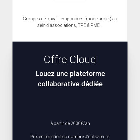
ESPACE CLIENTS
Groupes de travail temporaires (mode projet) au
sein d’associations, TPE & PME...
SUPPORT
COMMUNAUTÉ OPEN SOURCE
+33 4 76 09 31 61
Offre Cloud
SUIVEZ-NOUS
Louez une plateforme
REJOIGNEZ-NOUS
collaborative dédiée
NOS VIDÉOS SUR
à partir de 2000€/an
Prix en fonction du nombre d’utilisateurs