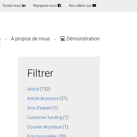
Suivez-nous
Rejoignez-nous
Nos vidéos sur
g
A propos de nous
💻 Démonstration
Filtrer
Article
(132)
Article de presse
(21)
Avis d'expert
(1)
Customer funding
(1)
Dossier de presse
(1)
Fonctionnalités
(30)