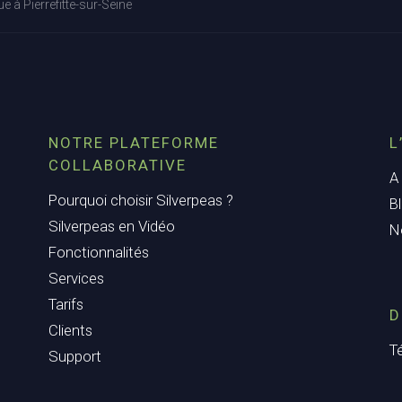
e à Pierrefitte-sur-Seine
NOTRE PLATEFORME
L
COLLABORATIVE
A
Pourquoi choisir Silverpeas ?
B
Silverpeas en Vidéo
N
Fonctionnalités
Services
Tarifs
D
Clients
T
Support