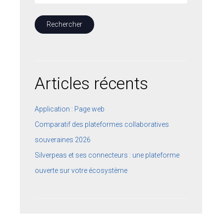
ESPACE CLIENTS
SUPPORT
COMMUNAUTÉ OPEN SOURCE
Articles récents
+33 4 76 09 31 61
SUIVEZ-NOUS
Application : Page web
Comparatif des plateformes collaboratives
REJOIGNEZ-NOUS
souveraines 2026
NOS VIDÉOS SUR
Silverpeas et ses connecteurs : une plateforme
ouverte sur votre écosystème