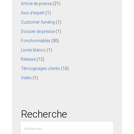
Article de presse
(21)
Pour ses tarifs transparents
Quel est votre besoin ?
Avis d'expert
(1)
Customer funding
(1)
CLIENTS
Dossier de presse
(1)
BLOG
Fonctionnalités
(30)
Témoignages clients
Livres blancs
(1)
Fonctionnalités
Release
(12)
Articles
Témoignages clients
(10)
A PROPOS DE NOUS
Vidéo
(1)
L’entreprise
Contact
💻 DÉMONSTRATION
Recherche
Demander une démo
Plateforme de test