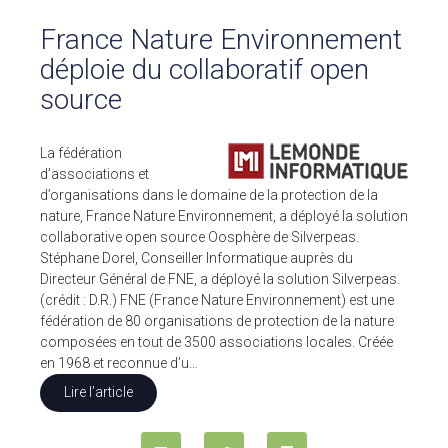
Pour ses tarifs transparents
France Nature Environnement
Quel est votre besoin ?
déploie du collaboratif open
CLIENTS
source
BLOG
La fédération
Témoignages clients
d’associations et
Fonctionnalités
d’organisations dans le domaine de la protection de la
Articles
nature, France Nature Environnement, a déployé la solution
collaborative open source Oosphère de Silverpeas.
A PROPOS DE NOUS
Stéphane Dorel, Conseiller Informatique auprès du
Directeur Général de FNE, a déployé la solution Silverpeas.
L’entreprise
(crédit : D.R.) FNE (France Nature Environnement) est une
Contact
fédération de 80 organisations de protection de la nature
composées en tout de 3500 associations locales. Créée
💻 DÉMONSTRATION
en 1968 et reconnue d’u…
Demander une démo
Lire l’article
Plateforme de test