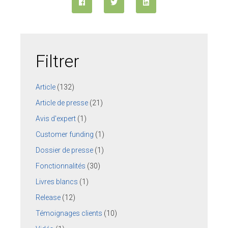
ESPACE CLIENTS
SUPPORT
Filtrer
COMMUNAUTÉ OPEN SOURCE
Article
(132)
+33 4 76 09 31 61
Article de presse
(21)
SUIVEZ-NOUS
Avis d'expert
(1)
REJOIGNEZ-NOUS
Customer funding
(1)
Dossier de presse
(1)
NOS VIDÉOS SUR
Fonctionnalités
(30)
Livres blancs
(1)
Release
(12)
Témoignages clients
(10)