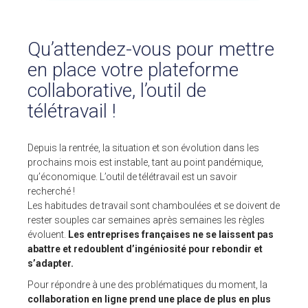
Pour ses tarifs transparents
Quel est votre besoin ?
Qu’attendez-vous pour mettre
CLIENTS
en place votre plateforme
collaborative, l’outil de
BLOG
télétravail !
Témoignages clients
Fonctionnalités
Articles
Depuis la rentrée, la situation et son évolution dans les
prochains mois est instable, tant au point pandémique,
A PROPOS DE NOUS
qu’économique. L’outil de télétravail est un savoir
recherché !
L’entreprise
Les habitudes de travail sont chamboulées et se doivent de
Contact
rester souples car semaines après semaines les règles
évoluent.
Les entreprises françaises ne se laissent pas
💻 DÉMONSTRATION
abattre et redoublent d’ingéniosité pour rebondir et
s’adapter.
Demander une démo
Plateforme de test
Pour répondre à une des problématiques du moment, la
collaboration en ligne prend une place de plus en plus