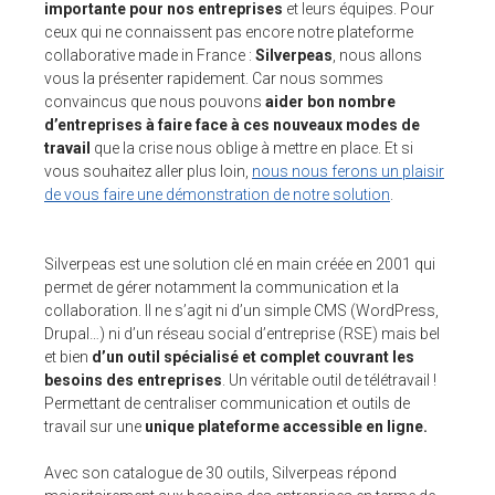
importante pour nos entreprises
et leurs équipes. Pour
ceux qui ne connaissent pas encore notre plateforme
ESPACE CLIENTS
collaborative made in France :
Silverpeas
, nous allons
vous la présenter rapidement. Car nous sommes
SUPPORT
convaincus que nous pouvons
aider bon nombre
d’entreprises à faire face à ces nouveaux modes de
COMMUNAUTÉ OPEN SOURCE
travail
que la crise nous oblige à mettre en place. Et si
vous souhaitez aller plus loin,
nous nous ferons un plaisir
+33 4 76 09 31 61
de vous faire une démonstration de notre solution
.
SUIVEZ-NOUS
Silverpeas est une solution clé en main créée en 2001 qui
REJOIGNEZ-NOUS
permet de gérer notamment la communication et la
collaboration. Il ne s’agit ni d’un simple CMS (WordPress,
NOS VIDÉOS SUR
Drupal…) ni d’un réseau social d’entreprise (RSE) mais bel
et bien
d’un outil spécialisé et complet couvrant les
besoins des entreprises
. Un véritable outil de télétravail !
Permettant de
centraliser communication et outils de
travail sur une
unique plateforme accessible en ligne.
Avec son catalogue de 30 outils, Silverpeas répond