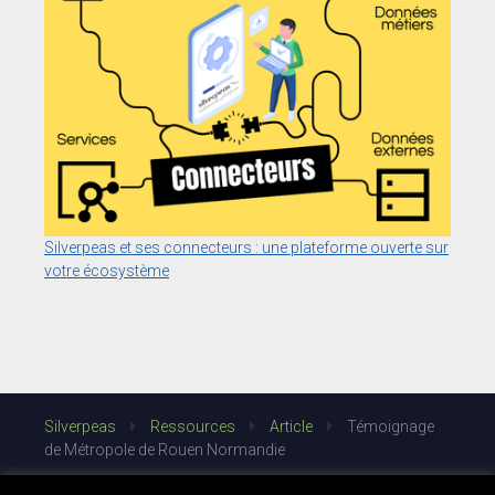
Silverpeas et ses connecteurs : une plateforme ouverte sur
votre écosystème
Silverpeas
Ressources
Article
Témoignage
de Métropole de Rouen Normandie