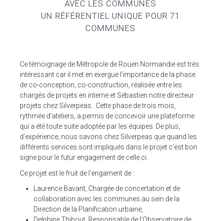
AVEC LES COMMUNES
UN RÉFÉRENTIEL UNIQUE POUR 71
ESPACE CLIENTS
COMMUNES
SUPPORT
Ce témoignage de Métropole de Rouen Normandie est très
COMMUNAUTÉ OPEN SOURCE
intéressant car il met en exergue l’importance de la phase
de co-conception, co-construction, réalisée entre les
+33 4 76 09 31 61
chargés de projets en interne et Sébastien notre directeur
SUIVEZ-NOUS
projets chez Silverpeas. Cette phase de trois mois,
rythmée d’ateliers, a permis de concevoir une plateforme
REJOIGNEZ-NOUS
qui a été toute suite adoptée par les équipes. De plus,
d’expérience, nous savons chez Silverpeas que quand les
NOS VIDÉOS SUR
différents services sont impliqués dans le projet c’est bon
signe pour le futur engagement de celle ci.
Ce projet est le fruit de l’engament de :
Laurence Bavant, Chargée de concertation et de
collaboration avec les communes au sein de la
Direction de la Planification urbaine,
Delphine Thibout, Responsable de l’Observatoire de