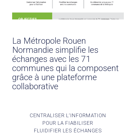
Pour ses tarifs transparents
Quel est votre besoin ?
CLIENTS
BLOG
La Métropole Rouen
Normandie simplifie les
Témoignages clients
Fonctionnalités
échanges avec les 71
Articles
communes qui la composent
grâce à une plateforme
A PROPOS DE NOUS
collaborative
L’entreprise
Contact
💻 DÉMONSTRATION
CENTRALISER L’INFORMATION
Demander une démo
POUR LA FIABILISER
Plateforme de test
FLUIDIFIER LES ÉCHANGES