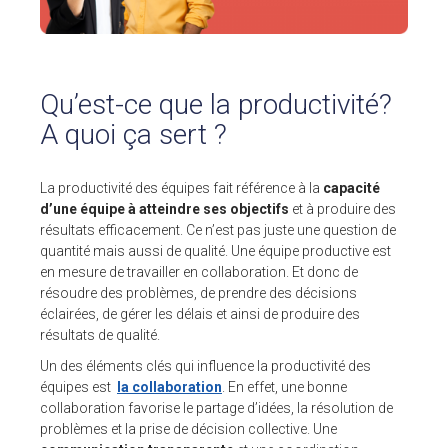
Pour ses tarifs transparents
Quel est votre besoin ?
CLIENTS
Qu’est-ce que la productivité?
BLOG
A quoi ça sert ?
Témoignages clients
Fonctionnalités
La productivité des équipes fait référence à la
capacité
Articles
d’une équipe à atteindre ses objectifs
et à produire des
résultats efficacement. Ce n’est pas juste une question de
A PROPOS DE NOUS
quantité mais aussi de qualité. Une équipe productive est
en mesure de travailler en collaboration. Et donc de
L’entreprise
résoudre des problèmes, de prendre des décisions
Contact
éclairées, de gérer les délais et ainsi de produire des
résultats de qualité.
💻 DÉMONSTRATION
Un des éléments clés qui influence la productivité des
Demander une démo
équipes est
la collaboration
. En effet, une bonne
Plateforme de test
collaboration favorise le partage d’idées, la résolution de
problèmes et la prise de décision collective. Une