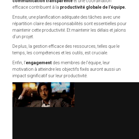
communication transparente
et une coordination
efficace contribuent à la
productivité globale de l’équipe.
ESPACE CLIENTS
Ensuite, une planification adéquate des tâches avec une
répartition claire des responsabilités sont essentielles pour
SUPPORT
maintenir cette productivité. Et maintenir les délais et jalons
d’un projet.
COMMUNAUTÉ OPEN SOURCE
De plus, la gestion efficace des ressources, telles que le
temps, les compétences et les outils, est cruciale.
+33 4 76 09 31 61
Enfin, l’
engagement
des membres de l’équipe, leur
SUIVEZ-NOUS
motivation à atteindre les objectifs fixés auront aussi un
impact significatif sur leur productivité.
REJOIGNEZ-NOUS
NOS VIDÉOS SUR