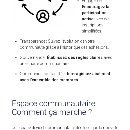
Engagement :
Encouragez la
participation
ESPACE CLIENTS
active
avec des
inscriptions
SUPPORT
simplifiées.
COMMUNAUTÉ OPEN SOURCE
Transparence : Suivez l’évolution de votre
communauté grâce à l’historique des adhésions.
+33 4 76 09 31 61
Gouvernance :
Établissez des règles claires
avec
SUIVEZ-NOUS
une charte communautaire.
Communication facilitée :
Interagissez aisément
REJOIGNEZ-NOUS
avec l’ensemble des membres.
NOS VIDÉOS SUR
Espace communautaire :
Comment ça marche ?
Un espace devient communautaire dès lors que la nouvelle