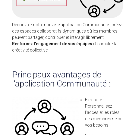
Pour ses tarifs transparents
Quel est votre besoin ?
CLIENTS
Découvrez notre nouvelle application Communauté : créez
des espaces collaboratifs dynamiques où les membres
peuvent partager, contribuer et interagir librement.
BLOG
Renforcez l’engagement de vos équipes
et stimulez la
Témoignages clients
créativité collective !
Fonctionnalités
Articles
Principaux avantages de
A PROPOS DE NOUS
l’application Communauté :
L’entreprise
Contact
Flexibilité :
💻 DÉMONSTRATION
Personnalisez
l’accès et les rôles
Demander une démo
des membres selon
Plateforme de test
vos besoins.