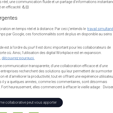
s réel, une communication fluide et un partage d’informations instantan
 en efficacité. 💪🏻
ergentes
oration en temps réel et à distance. Par ceci j’entends le
travail simultan
emps par Google, ces fonctionnalités sont de plus en disponible au seins
ide est à l’ordre du jour! Il est donc important pour les collaborateurs de
te où. Ainsi, l’utilisation des digital Workplace est en expansion.
s,
découvrez pourquoi.
ne communication transparente, d’une collaboration efficace et d’une
es entreprises recherchent des solutions qui leur permettent de surmonter 
n et d’améliorer la productivité, tout en offrant une expérience utilisateu
mitées il y a quelques années, comme les commentaires, sont désormais
 Fort heureusement, elles commencent à effacer le vieille adage : Divise
me collaborative peut vous apporter