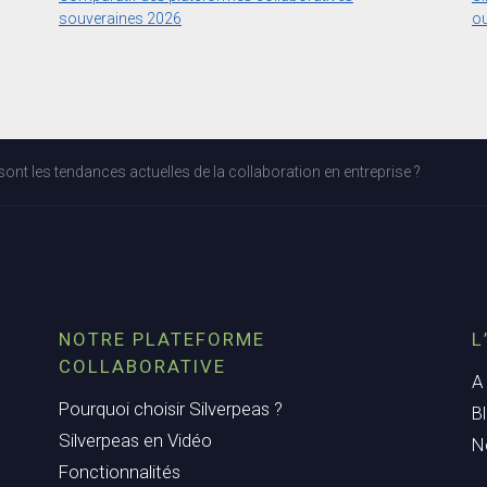
souveraines 2026
ou
sont les tendances actuelles de la collaboration en entreprise ?
NOTRE PLATEFORME
L
COLLABORATIVE
A
Pourquoi choisir Silverpeas ?
B
Silverpeas en Vidéo
N
Fonctionnalités