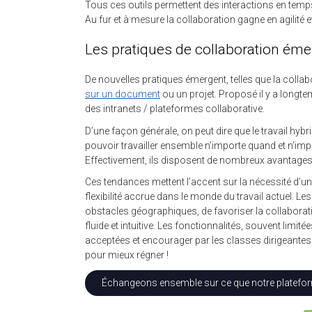
Tous ces outils permettent des interactions en temp
A
u fur et à mesure
la collaboration gagne en agilité et
Les pratiques de collaboration ém
De nouvelles pratiques émergent, telles que la collab
sur un document
ou un projet. Proposé il y a longt
des intranets / plateformes collaborative.
D’une façon générale, on peut dire que le
travail hybr
pouvoir travailler ensemble n’importe quand et n’impor
Effectivement, ils disposent de nombreux avantage
Ces tendances mettent l’accent sur la nécessité d’u
flexibilité accrue dans le monde du travail actuel. L
obstacles géographiques, de favoriser la collaboratio
fluide et intuitive. Les fonctionnalités, souvent li
acceptées et encourager par les classes dirigeantes.
pour mieux régner !
Échangeons ensemble sur ce que notre platefor