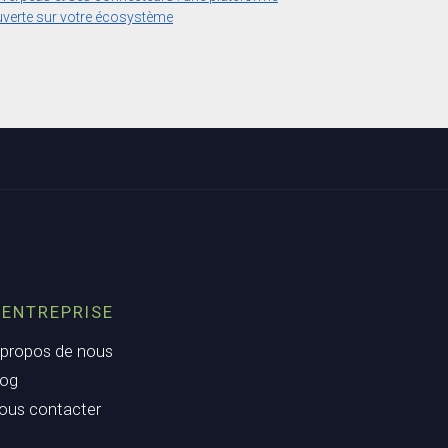
verte sur votre écosystème
’ENTREPRISE
 propos de nous
log
ous contacter