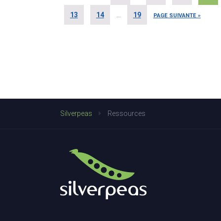
13
14
…
19
PAGE SUIVANTE »
Silverpeas
Ressources