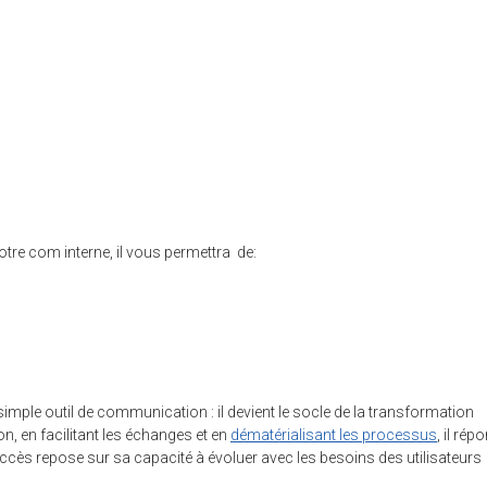
otre com interne, il vous permettra de:
simple outil de communication : il devient le socle de la transformation
on, en facilitant les échanges et en
dématérialisant les processus
, il rép
 succès repose sur sa capacité à évoluer avec les besoins des utilisateurs