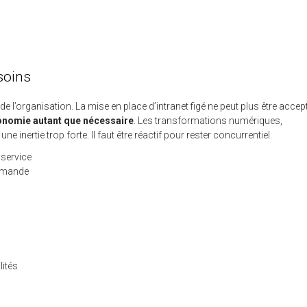
soins
e l’organisation. La mise en place d’intranet figé ne peut plus être accept
tonomie autant que nécessaire
. Les transformations numériques,
ne inertie trop forte. Il faut être réactif pour rester concurrentiel.
 service
emande
lités