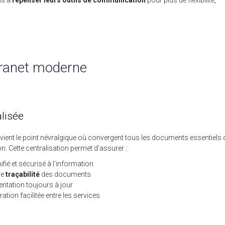
ns à
repenser leurs outils de communication
pour plus de flexibilité,
ntranet moderne
lisée
evient le point névralgique où convergent tous les documents essentiels 
on. Cette centralisation permet d’assurer :
fié et sécurisé à l’information
re
traçabilité
des documents
tation toujours à jour
ation facilitée entre les services