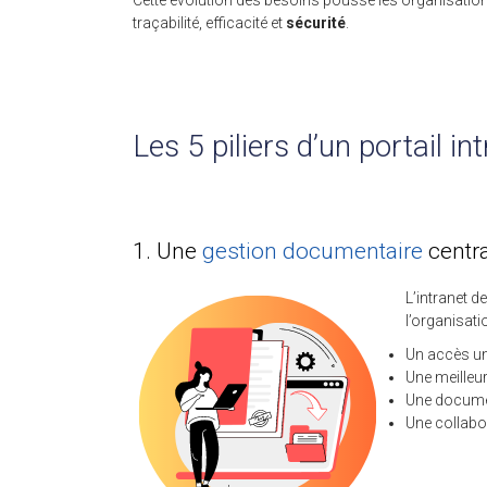
Cette évolution des besoins pousse les organisatio
traçabilité, efficacité et
sécurité
.
Les 5 piliers d’un portail i
1. Une
gestion documentaire
centra
L’intranet d
l’organisati
Un accès uni
Une meilleu
Une documen
Une collabor